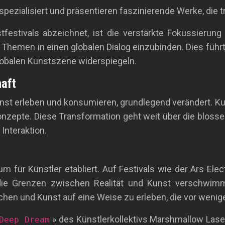
spezialisiert und präsentieren faszinierende Werke, die t
stfestivals abzeichnet, ist die verstärkte Fokussierun
d Themen in einen globalen Dialog einzubinden. Dies führ
globalen Kunstszene widerspiegeln.
haft
 Kunst erleben und konsumieren, grundlegend verändert. 
nzepte. Diese Transformation geht weit über die blosse Di
Interaktion.
dium für Künstler etabliert. Auf Festivals wie der Ars E
die Grenzen zwischen Realität und Kunst verschwimm
uchen und Kunst auf eine Weise zu erleben, die vor weni
» des Künstlerkollektivs Marshmallow Laser
Deep Dream