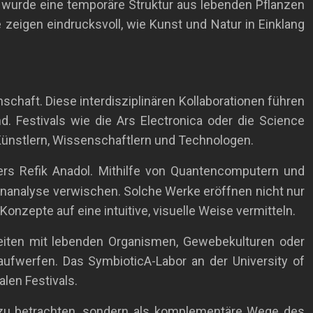
 wurde eine temporäre Struktur aus lebenden Pflanzen
 zeigen eindrucksvoll, wie Kunst und Natur in Einklang
haft. Diese interdisziplinären Kollaborationen führen
. Festivals wie die Ars Electronica oder die Science
n Künstlern, Wissenschaftlern und Technologen.
rs Refik Anadol. Mithilfe von Quantencomputern und
enanalyse verwischen. Solche Werke eröffnen nicht nur
zepte auf eine intuitive, visuelle Weise vermitteln.
beiten mit lebenden Organismen, Gewebekulturen oder
ufwerfen. Das SymbioticA-Labor an der University of
alen Festivals.
e zu betrachten, sondern als komplementäre Wege des