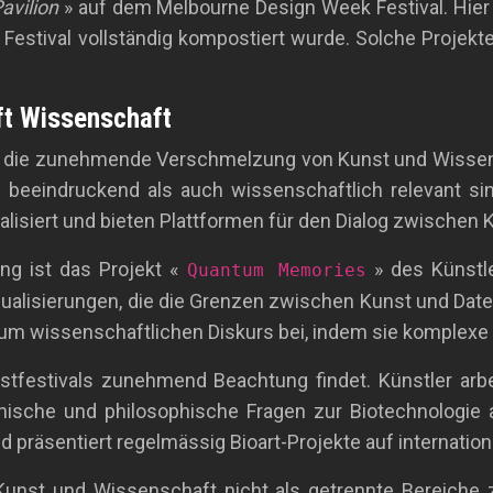
avilion
» auf dem Melbourne Design Week Festival. Hier
 Festival vollständig kompostiert wurde. Solche Projekte
fft Wissenschaft
ist die zunehmende Verschmelzung von Kunst und Wissensc
beeindruckend als auch wissenschaftlich relevant sind
ialisiert und bieten Plattformen für den Dialog zwische
ng ist das Projekt «
» des Künstle
Quantum Memories
ualisierungen, die die Grenzen zwischen Kunst und Dat
 wissenschaftlichen Diskurs bei, indem sie komplexe Kon
unstfestivals zunehmend Beachtung findet. Künstler ar
hische und philosophische Fragen zur Biotechnologie a
d präsentiert regelmässig Bioart-Projekte auf internation
s, Kunst und Wissenschaft nicht als getrennte Bereich